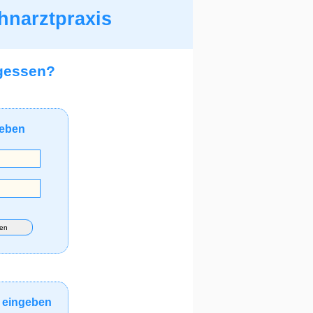
hnarztpraxis
gessen?
geben
gen
 eingeben