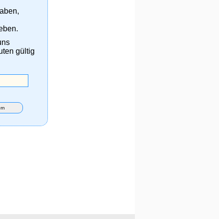
haben,
eben.
uns
uten gültig
rn