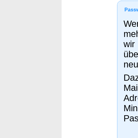
Passw
Wen
meh
wir
übe
neu
Daz
Mai
Adr
Min
Pas