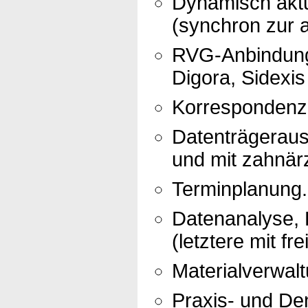
Dynamisch aktu
(synchron zur a
RVG-Anbindung 
Digora, Sidexis
Korrespondenz 
Datenträgerau
und mit zahnär
Terminplanung.
Datenanalyse, R
(letztere mit fr
Materialverwalt
Praxis- und Den