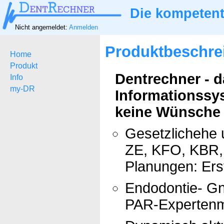
Die kompetent
Nicht angemeldet:
Anmelden
Produktbeschre
Home
Produkt
Dentrechner - 
Info
my-DR
Informationssy
keine Wünsche ü
Gesetzlichehe 
ZE, KFO, KBR, 
Planungen: Ers
Endodontie- Gn
PAR-Expertenm