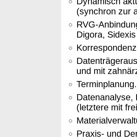
Dynamisch aktu
(synchron zur a
RVG-Anbindung 
Digora, Sidexis
Korrespondenz 
Datenträgerau
und mit zahnär
Terminplanung.
Datenanalyse, R
(letztere mit fr
Materialverwalt
Praxis- und Den