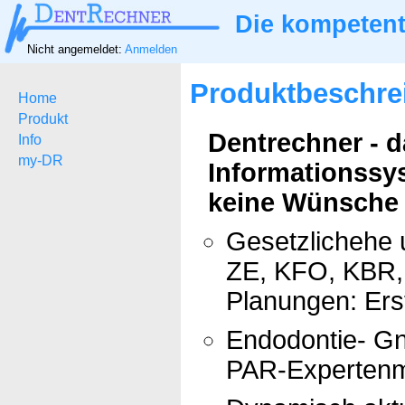
Die kompetent
Nicht angemeldet:
Anmelden
Produktbeschre
Home
Produkt
Dentrechner - 
Info
my-DR
Informationssy
keine Wünsche ü
Gesetzlichehe 
ZE, KFO, KBR, 
Planungen: Ers
Endodontie- Gn
PAR-Expertenm