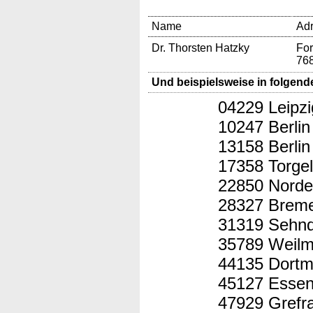
Name
Ad
Dr. Thorsten Hatzky
For
76
Und beispielsweise in folgend
04229 Leipzi
10247 Berlin
13158 Berlin
17358 Torge
22850 Norde
28327 Brem
31319 Sehn
35789 Weilm
44135 Dort
45127 Esse
47929 Grefr