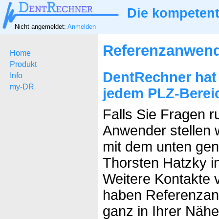
Die kompetent
Nicht angemeldet:
Anmelden
Referenzanwen
Home
Produkt
DentRechner hat
Info
my-DR
jedem PLZ-Berei
Falls Sie Fragen 
Anwender stellen w
mit dem unten ge
Thorsten Hatzky i
Weitere Kontakte v
haben Referenzan
ganz in Ihrer Nähe