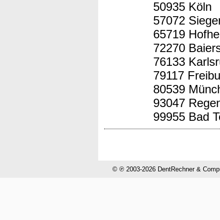
50935 Köln
57072 Siege
65719 Hofhe
72270 Baier
76133 Karls
79117 Freibu
80539 Münc
93047 Rege
99955 Bad T
© ℗ 2003-2026 DentRechner & CompuH