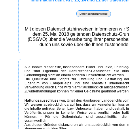
Datenschutzhinweise
Mit diesen Datenschutzhinweisen informieren wir 
dem 25. Mai 2018 geltenden Datenschutz-Gru
(DSGVO) über die Verarbeitung Ihrer personenb
durch uns sowie über die Ihnen zustehende
Alle Inhalte dieser Site, insbesondere Bilder und Texte, unterli
und sind Eigentum der DentRechner-Gesellschaft. Sie dürfe
Genehmigung nicht an einem anderen Ort veröffentlicht werden.
Die Quelltexte und Scripts zur Erstellung und Gestaltung der
Eigentum von CompuHelps und sind ebenfalls urheberrechtl
Verwendung durch Dritte wird hiermit ausdrücklich ausgeschlossen
Zuwiderhandlungen können mit einer Geldstrafe geahndet werden
Haftungsausschluss
(wg. Urteil des Hamburger Landgerichts vom
Wir weisen ausdrücklich darauf hin, dass wir keinerlei Einfluss a
die Inhalte gelinkter Seiten bzw. Unterseiten haben und deshalb f
Veröffentlichungen in keinerlei Weise verantwortlich oder ha
können. - Für die Seiteninhalte sind ausschließlich die 
verantwortlich.
Aus diesen Gründen distanzieren wir uns ausdrücklich von den In
Homepage verlinkten Sites.