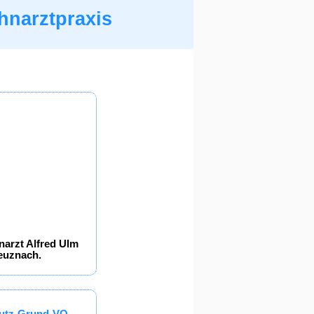
hnarztpraxis
narzt Alfred Ulm
reuznach.
chutz-Grund-VO