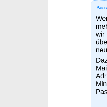
Passw
Wen
meh
wir
übe
neu
Daz
Mai
Adr
Min
Pas