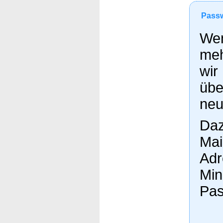
Passw
Wen
meh
wir
übe
neu
Daz
Mai
Adr
Min
Pas