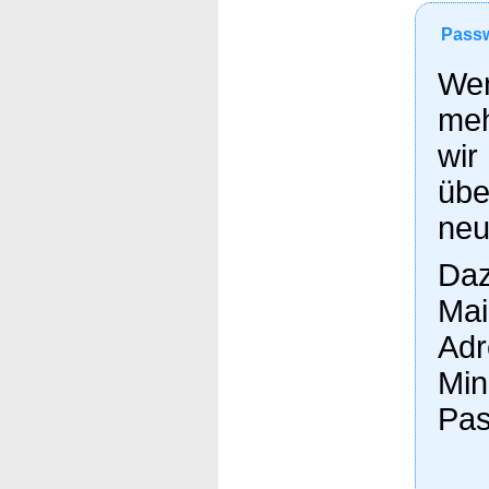
Passw
Wen
meh
wir
übe
neu
Daz
Mai
Adr
Min
Pas