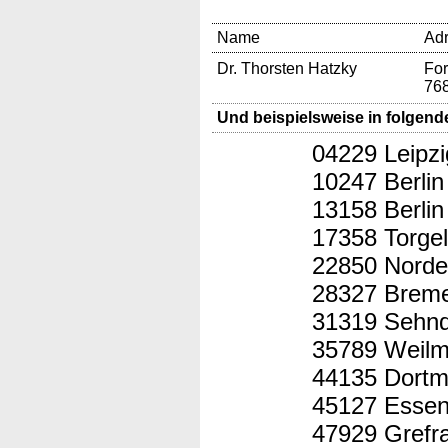
Name
Ad
Dr. Thorsten Hatzky
For
76
Und beispielsweise in folgend
04229 Leipzi
10247 Berlin
13158 Berlin
17358 Torge
22850 Norde
28327 Brem
31319 Sehn
35789 Weilm
44135 Dort
45127 Esse
47929 Grefr