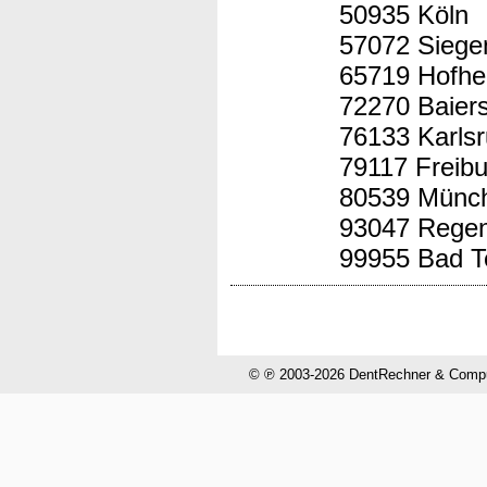
50935 Köln
57072 Siege
65719 Hofhe
72270 Baier
76133 Karls
79117 Freibu
80539 Münc
93047 Rege
99955 Bad T
© ℗ 2003-2026 DentRechner & CompuH