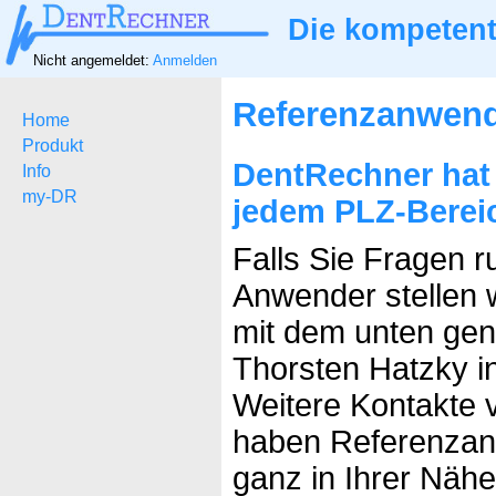
Die kompetent
Nicht angemeldet:
Anmelden
Referenzanwen
Home
Produkt
DentRechner hat
Info
my-DR
jedem PLZ-Berei
Falls Sie Fragen 
Anwender stellen w
mit dem unten ge
Thorsten Hatzky i
Weitere Kontakte v
haben Referenzan
ganz in Ihrer Nähe