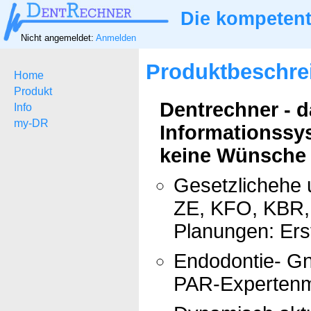
Die kompetent
Nicht angemeldet:
Anmelden
Produktbeschre
Home
Produkt
Dentrechner - 
Info
my-DR
Informationssy
keine Wünsche ü
Gesetzlichehe 
ZE, KFO, KBR, 
Planungen: Ers
Endodontie- Gn
PAR-Expertenm