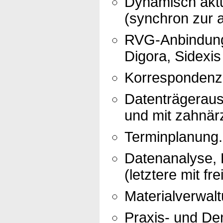
Dynamisch aktu
(synchron zur a
RVG-Anbindung 
Digora, Sidexis
Korrespondenz 
Datenträgerau
und mit zahnär
Terminplanung.
Datenanalyse, R
(letztere mit fr
Materialverwalt
Praxis- und Den