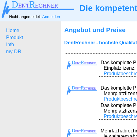
Die kompetent
Nicht angemeldet:
Anmelden
Angebot und Preise
Home
Produkt
DentRechner - höchste Qualität
Info
my-DR
Das komplette 
Einplatzlizenz.
Produktbeschr
Das komplette 
Mehrplatzlizenz
Produktbeschr
Das komplette 
Mehrplatzlizenz
Produktbeschr
Mehrfachabrechn
je weiterem ab