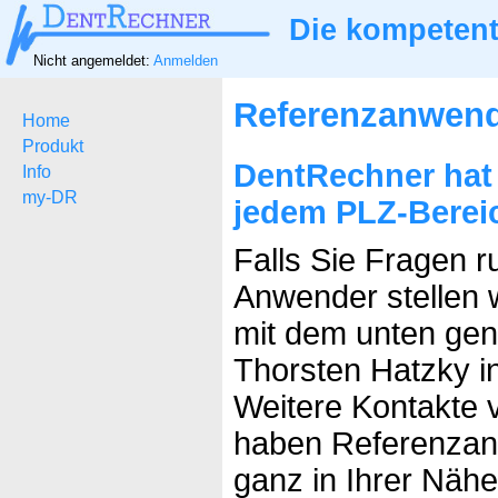
Die kompetent
Nicht angemeldet:
Anmelden
Referenzanwen
Home
Produkt
DentRechner hat
Info
my-DR
jedem PLZ-Berei
Falls Sie Fragen 
Anwender stellen w
mit dem unten ge
Thorsten Hatzky i
Weitere Kontakte v
haben Referenzan
ganz in Ihrer Nähe