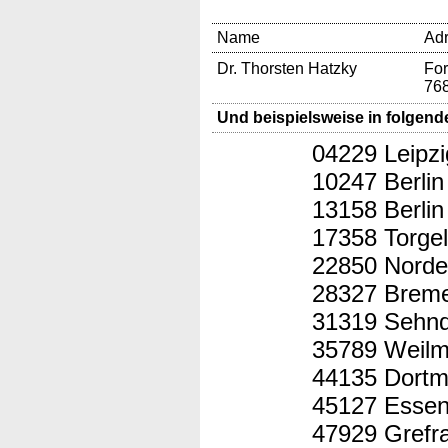
Name
Ad
Dr. Thorsten Hatzky
For
76
Und beispielsweise in folgend
04229 Leipzi
10247 Berlin
13158 Berlin
17358 Torge
22850 Norde
28327 Brem
31319 Sehn
35789 Weilm
44135 Dort
45127 Esse
47929 Grefr