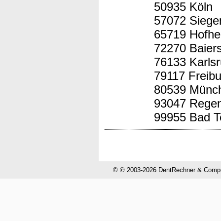
50935 Köln
57072 Siege
65719 Hofhe
72270 Baier
76133 Karls
79117 Freibu
80539 Münc
93047 Rege
99955 Bad T
© ℗ 2003-2026 DentRechner & CompuH