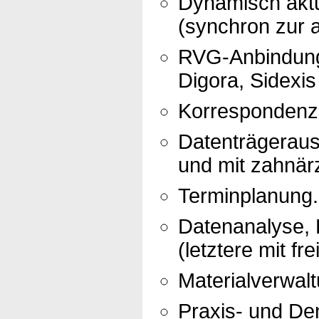
Dynamisch aktu
(synchron zur a
RVG-Anbindung 
Digora, Sidexis
Korrespondenz 
Datenträgerau
und mit zahnär
Terminplanung.
Datenanalyse, R
(letztere mit fr
Materialverwalt
Praxis- und Den