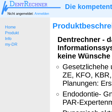
Die kompetent
Nicht angemeldet:
Anmelden
Produktbeschre
Home
Produkt
Dentrechner - 
Info
my-DR
Informationssy
keine Wünsche ü
Gesetzlichehe 
ZE, KFO, KBR, 
Planungen: Ers
Endodontie- Gn
PAR-Expertenm