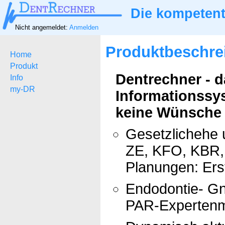
Die kompetent
Nicht angemeldet:
Anmelden
Produktbeschre
Home
Produkt
Dentrechner - 
Info
my-DR
Informationssy
keine Wünsche ü
Gesetzlichehe 
ZE, KFO, KBR, 
Planungen: Ers
Endodontie- Gn
PAR-Expertenm