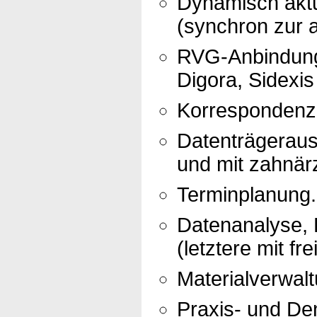
Dynamisch aktu
(synchron zur a
RVG-Anbindung 
Digora, Sidexis
Korrespondenz 
Datenträgerau
und mit zahnär
Terminplanung.
Datenanalyse, R
(letztere mit fr
Materialverwalt
Praxis- und Den