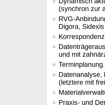
Dynamisch aktu
(synchron zur a
RVG-Anbindung 
Digora, Sidexis
Korrespondenz 
Datenträgerau
und mit zahnär
Terminplanung.
Datenanalyse, R
(letztere mit fr
Materialverwalt
Praxis- und Den