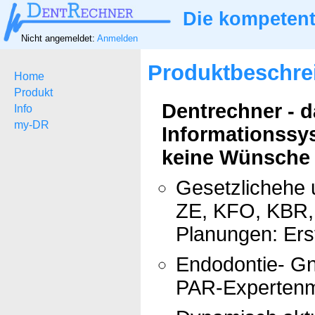
Die kompetent
Nicht angemeldet:
Anmelden
Produktbeschre
Home
Produkt
Dentrechner - 
Info
my-DR
Informationssy
keine Wünsche ü
Gesetzlichehe 
ZE, KFO, KBR, 
Planungen: Ers
Endodontie- Gn
PAR-Expertenm