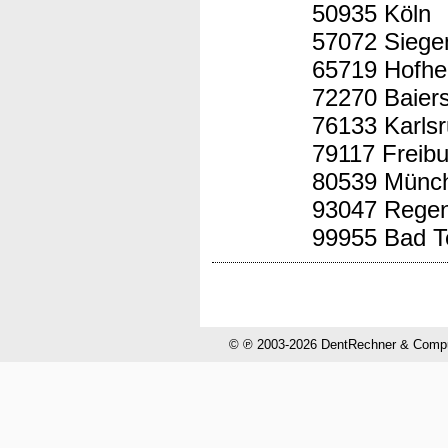
50935 Köln
57072 Siege
65719 Hofhe
72270 Baier
76133 Karls
79117 Freibu
80539 Münc
93047 Rege
99955 Bad T
© ℗ 2003-2026 DentRechner & CompuH