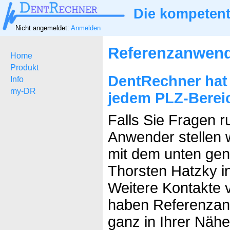
Die kompetent
Nicht angemeldet:
Anmelden
Referenzanwen
Home
Produkt
DentRechner hat
Info
my-DR
jedem PLZ-Berei
Falls Sie Fragen 
Anwender stellen w
mit dem unten ge
Thorsten Hatzky i
Weitere Kontakte v
haben Referenzan
ganz in Ihrer Nähe