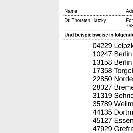
Name
Ad
Dr. Thorsten Hatzky
For
76
Und beispielsweise in folgend
04229 Leipzi
10247 Berlin
13158 Berlin
17358 Torge
22850 Norde
28327 Brem
31319 Sehn
35789 Weilm
44135 Dort
45127 Esse
47929 Grefr