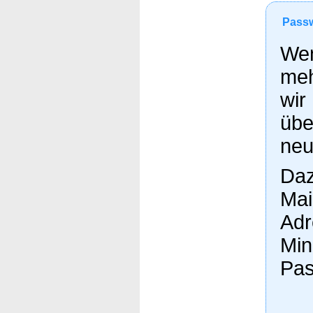
Passw
Wen
meh
wir
übe
neu
Daz
Mai
Adr
Min
Pas