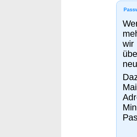
Passw
Wen
meh
wir
übe
neu
Daz
Mai
Adr
Min
Pas