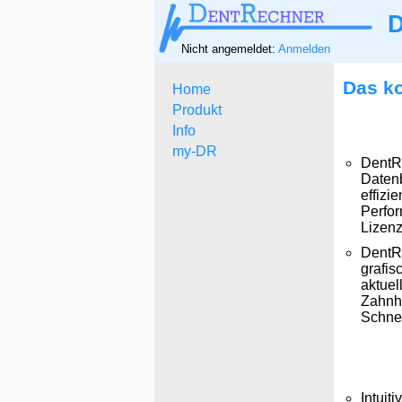
D
Nicht angemeldet:
Anmelden
Das ko
Home
Produkt
Info
my-DR
DentRe
Datenb
effizi
Perfor
Lizen
DentRe
grafi
aktuel
Zahnhi
Schnel
Intuit