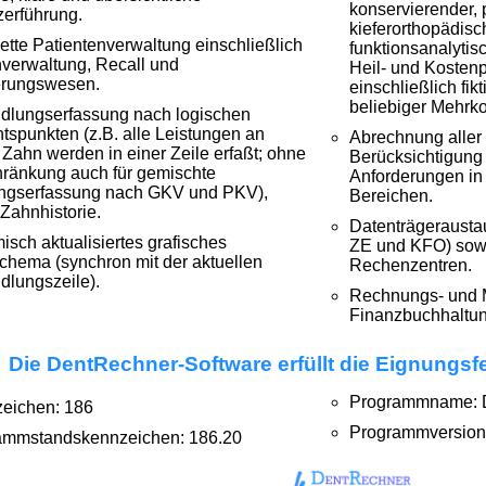
konservierender, p
erführung.
kieferorthopädisc
tte Patientenverwaltung einschließlich
funktionsanalytis
verwaltung, Recall und
Heil- und Kosten
erungswesen.
einschließlich fi
beliebiger Mehrk
dlungserfassung nach logischen
tspunkten (z.B. alle Leistungen an
Abrechnung aller
Zahn werden in einer Zeile erfaßt; ohne
Berücksichtigung 
ränkung auch für gemischte
Anforderungen in
ungserfassung nach GKV und PKV),
Bereichen.
Zahnhistorie.
Datenträgerausta
sch aktualisiertes grafisches
ZE und KFO) sowi
hema (synchron mit der aktuellen
Rechenzentren.
lungszeile).
Rechnungs- und Ma
Finanzbuchhaltu
Die DentRechner-Software erfüllt die Eignungsf
Programmname: 
zeichen: 186
Programmversion:
ammstandskennzeichen: 186.20