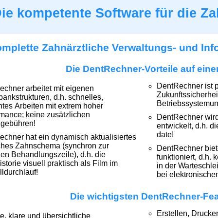
ie kompetente Software für die Za
mplette Zahnärztliche Verwaltungs- und In
Die DentRechner-Vorteile auf eine
DentRechner ist p
chner arbeitet mit eigenen
Zukunftssicherhei
ankstrukturen, d.h. schnelles,
Betriebssystemun
entes Arbeiten mit extrem hoher
mance; keine zusätzlichen
DentRechner wird 
zgebühren!
entwickelt, d.h. d
date!
chner hat ein dynamisch aktualisiertes
sches Zahnschema (synchron zur
DentRechner biete
len Behandlungszeile), d.h. die
funktioniert, d.h.
storie visuell praktisch als Film im
in der Warteschleif
ldurchlauf!
bei elektronische
Die wichtigsten DentRechner-Fea
Erstellen, Drucke
ive, klare und übersichtliche