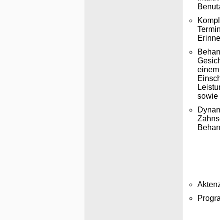
Benutz
Komple
Termin
Erinn
Behan
Gesich
einem 
Einsch
Leist
sowie 
Dynami
Zahnsc
Behand
Akten
Progr