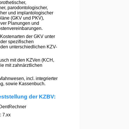
rothetischer,
her, parodontologischer,
cher und implantologischer
pläne (GKV und PKV),
ktiver Planungen und
ostenvereinbarungen.
 Kostenarten der GKV unter
der spezifischen
 den unterschiedlichen KZV-
usch mit den KZVen (KCH,
e mit zahnärztlichen
hnwesen, incl. integrierter
ng, sowie Kassenbuch.
eststellung der KZBV:
DentRechner
 7.xx