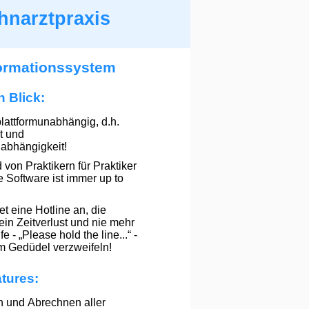
hnarztpraxis
formationssystem
n Blick:
lattformunabhängig, d.h.
t und
abhängigkeit!
von Praktikern für Praktiker
ie Software ist immer up to
t eine Hotline an, die
 kein Zeitverlust und nie mehr
e - „Please hold the line...“ -
m Gedüdel verzweifeln!
tures:
n und Abrechnen aller