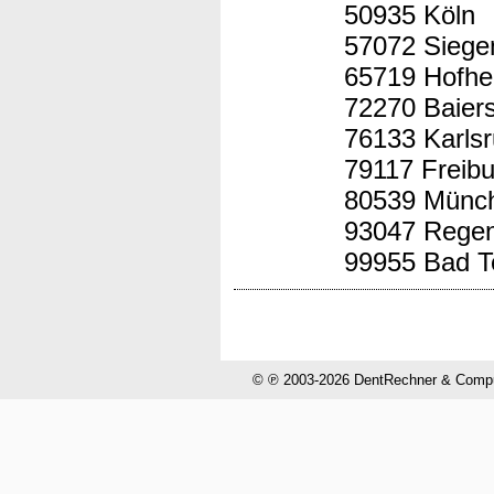
50935 Köln
57072 Siege
65719 Hofhe
72270 Baier
76133 Karls
79117 Freibu
80539 Münc
93047 Rege
99955 Bad T
© ℗ 2003-2026 DentRechner & CompuH