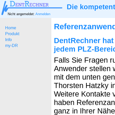
Die kompetent
Nicht angemeldet:
Anmelden
Referenzanwen
Home
Produkt
DentRechner hat
Info
my-DR
jedem PLZ-Berei
Falls Sie Fragen 
Anwender stellen w
mit dem unten ge
Thorsten Hatzky i
Weitere Kontakte v
haben Referenzan
ganz in Ihrer Nähe