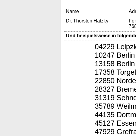
Name
Ad
Dr. Thorsten Hatzky
For
76
Und beispielsweise in folgend
04229 Leipzi
10247 Berlin
13158 Berlin
17358 Torge
22850 Norde
28327 Brem
31319 Sehn
35789 Weilm
44135 Dort
45127 Esse
47929 Grefr