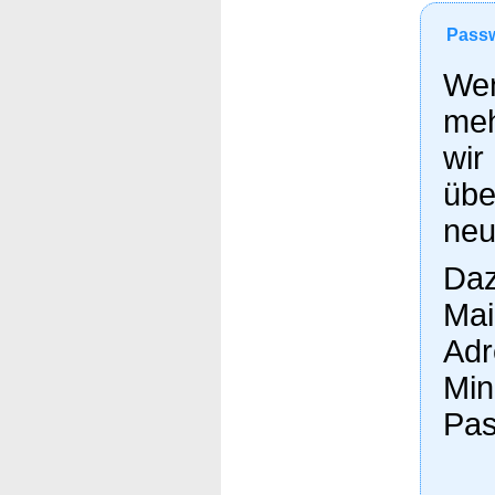
Passw
Wen
meh
wir
übe
neu
Daz
Mai
Adr
Min
Pas