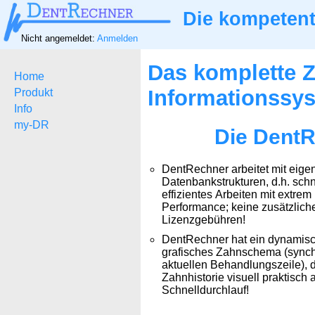
Die kompetent
Nicht angemeldet:
Anmelden
Das komplette Z
Home
Informationssy
Produkt
Info
my-DR
Die DentR
DentRechner arbeitet mit eige
Datenbankstrukturen, d.h. schn
effizientes Arbeiten mit extrem
Performance; keine zusätzlich
Lizenzgebühren!
DentRechner hat ein dynamisch
grafisches Zahnschema (synch
aktuellen Behandlungszeile), d
Zahnhistorie visuell praktisch 
Schnelldurchlauf!