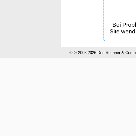
Bei Prob
Site wende
© ℗ 2003-2026 DentRechner & CompuH