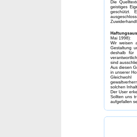
Die Quelltex
geistiges Ei
geschützt. 
ausgeschloss
Zuwiderhandl
Haftungsaus
Mai 1998):
Wir weisen a
Gestaltung u
deshalb für 
verantwortlic
sind ausschlie
Aus diesen Gr
in unserer Ho
Gleichwohl
gewaltverhe
solchen Inhal
Der User erk
Sollten uns t
aufgefallen s