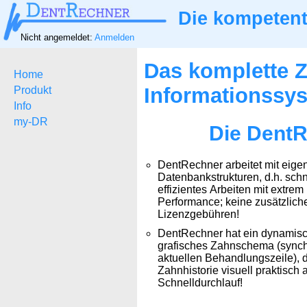
Die kompetent
Nicht angemeldet:
Anmelden
Das komplette Z
Home
Informationssy
Produkt
Info
my-DR
Die DentR
DentRechner arbeitet mit eige
Datenbankstrukturen, d.h. schn
effizientes Arbeiten mit extrem
Performance; keine zusätzlich
Lizenzgebühren!
DentRechner hat ein dynamisch
grafisches Zahnschema (synch
aktuellen Behandlungszeile), d
Zahnhistorie visuell praktisch 
Schnelldurchlauf!