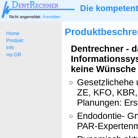
Die kompetent
Nicht angemeldet:
Anmelden
Produktbeschre
Home
Produkt
Dentrechner - 
Info
my-DR
Informationssy
keine Wünsche ü
Gesetzlichehe 
ZE, KFO, KBR, 
Planungen: Ers
Endodontie- Gn
PAR-Expertenm