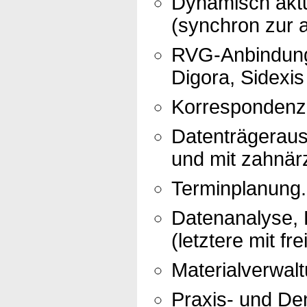
Dynamisch aktu
(synchron zur a
RVG-Anbindung 
Digora, Sidexis
Korrespondenz 
Datenträgerau
und mit zahnär
Terminplanung.
Datenanalyse, R
(letztere mit fr
Materialverwalt
Praxis- und Den