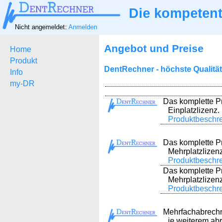
Die kompetent
Nicht angemeldet:
Anmelden
Angebot und Preise
Home
Produkt
DentRechner - höchste Qualität
Info
my-DR
Das komplette 
Einplatzlizenz.
Produktbeschr
Das komplette 
Mehrplatzlizenz
Produktbeschr
Das komplette 
Mehrplatzlizenz
Produktbeschr
Mehrfachabrechn
je weiterem ab