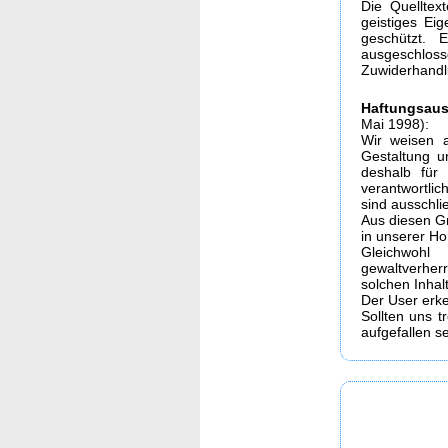
Die Quelltex
geistiges Ei
geschützt. 
ausgeschloss
Zuwiderhandl
Haftungsaus
Mai 1998):
Wir weisen a
Gestaltung u
deshalb für 
verantwortlic
sind ausschlie
Aus diesen Gr
in unserer Ho
Gleichwohl
gewaltverhe
solchen Inhal
Der User erk
Sollten uns t
aufgefallen s