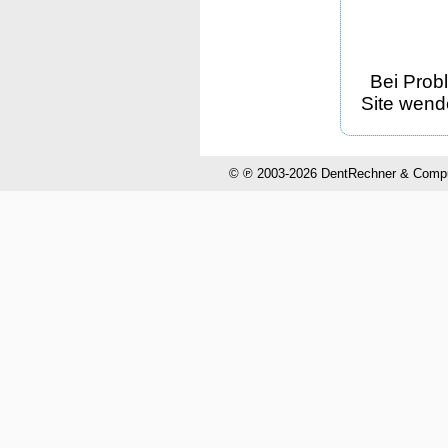
Bei Prob
Site wende
© ℗ 2003-2026 DentRechner & CompuH