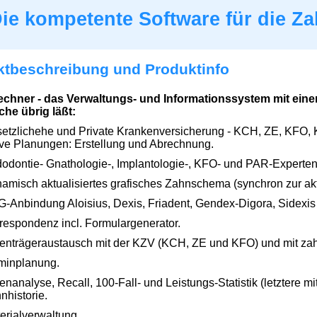
ie kompetente Software für die Za
ktbeschreibung und Produktinfo
echner - das Verwaltungs- und Informationssystem mit ein
he übrig läßt:
etzlichehe und Private Krankenversicherung - KCH, ZE, KFO,
tive Planungen: Erstellung und Abrechnung.
odontie- Gnathologie-, Implantologie-, KFO- und PAR-Experte
amisch aktualisiertes grafisches Zahnschema (synchron zur ak
-Anbindung Aloisius, Dexis, Friadent, Gendex-Digora, Sidexis
respondenz incl. Formulargenerator.
enträgeraustausch mit der KZV (KCH, ZE und KFO) und mit zah
minplanung.
enanalyse, Recall, 100-Fall- und Leistungs-Statistik (letztere mit
nhistorie.
erialverwaltung.