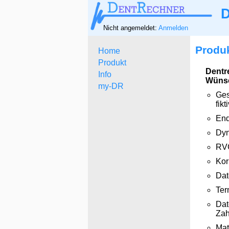
D
Nicht angemeldet:
Anmelden
Produ
Home
Produkt
Dentr
Info
Wünsc
my-DR
Ges
fik
End
Dyn
RVG
Kor
Dat
Ter
Dat
Zah
Mat