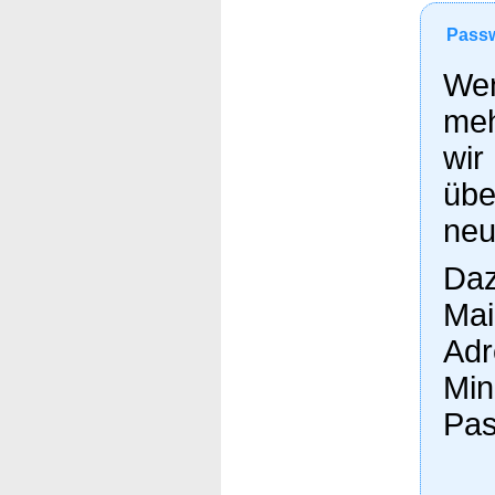
Passw
Wen
meh
wir
übe
neu
Daz
Mai
Adr
Min
Pas