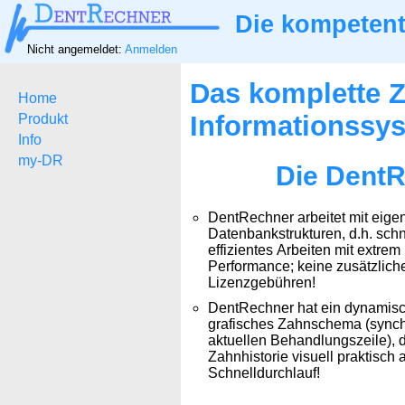
Die kompetent
Nicht angemeldet:
Anmelden
Das komplette Z
Home
Informationssy
Produkt
Info
my-DR
Die DentR
DentRechner arbeitet mit eige
Datenbankstrukturen, d.h. schn
effizientes Arbeiten mit extrem
Performance; keine zusätzlich
Lizenzgebühren!
DentRechner hat ein dynamisch
grafisches Zahnschema (synch
aktuellen Behandlungszeile), d
Zahnhistorie visuell praktisch 
Schnelldurchlauf!