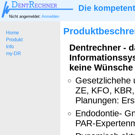
Die kompetent
Nicht angemeldet:
Anmelden
Produktbeschre
Home
Produkt
Dentrechner - 
Info
my-DR
Informationssy
keine Wünsche ü
Gesetzlichehe 
ZE, KFO, KBR, 
Planungen: Ers
Endodontie- Gn
PAR-Expertenm