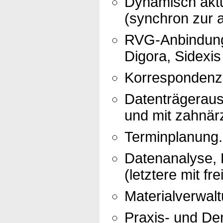
Dynamisch aktu
(synchron zur a
RVG-Anbindung 
Digora, Sidexis
Korrespondenz 
Datenträgerau
und mit zahnär
Terminplanung.
Datenanalyse, R
(letztere mit fr
Materialverwalt
Praxis- und Den