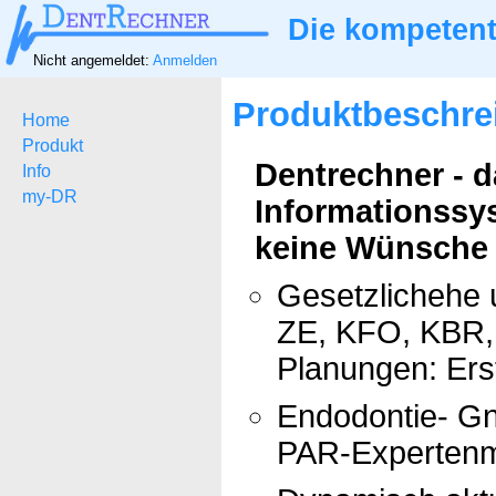
Die kompetent
Nicht angemeldet:
Anmelden
Produktbeschre
Home
Produkt
Dentrechner - 
Info
my-DR
Informationssy
keine Wünsche ü
Gesetzlichehe 
ZE, KFO, KBR, 
Planungen: Ers
Endodontie- Gn
PAR-Expertenm