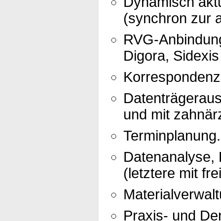
Dynamisch aktu
(synchron zur a
RVG-Anbindung 
Digora, Sidexis
Korrespondenz 
Datenträgerau
und mit zahnär
Terminplanung.
Datenanalyse, R
(letztere mit fr
Materialverwalt
Praxis- und Den