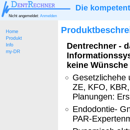
Die kompetent
Nicht angemeldet:
Anmelden
Produktbeschre
Home
Produkt
Dentrechner - 
Info
my-DR
Informationssy
keine Wünsche ü
Gesetzlichehe 
ZE, KFO, KBR, 
Planungen: Ers
Endodontie- Gn
PAR-Expertenm