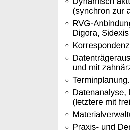
Dynamisch aktu
(synchron zur a
RVG-Anbindung 
Digora, Sidexis
Korrespondenz 
Datenträgerau
und mit zahnär
Terminplanung.
Datenanalyse, R
(letztere mit fr
Materialverwalt
Praxis- und Den