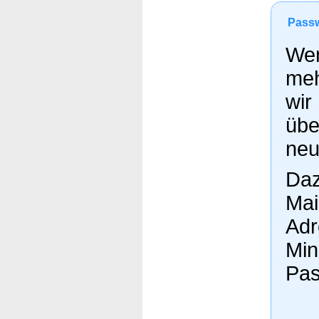
Passw
Wen
meh
wir
übe
neu
Daz
Mai
Adr
Min
Pas