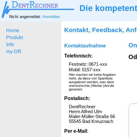
Die kompetent
Nicht angemeldet:
Anmelden
Kontakt, Feedback, An
Home
Produkt
Info
On
Kontaktaufnahme
my-DR
Telefonisch:
Od
Festnetz: 0671-xxx
Mobil: 0157-xxx
Hier machen wir keine Angaben
mehr, da diese von Spambots
ausgelesen werden, was dann
unerwünschte (Werbe-)Anrufe
generiert.
Postalisch:
DentRechner
Herrn Alfred Ulm
Maler-Müller-Straße 66
55545 Bad Kreuznach
Per e-Mail: