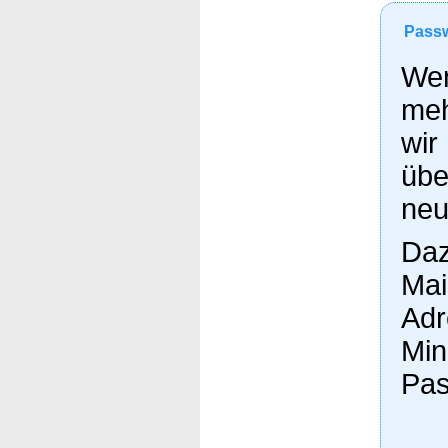
Passw
Wen
meh
wir
übe
neu
Daz
Mai
Adr
Min
Pas