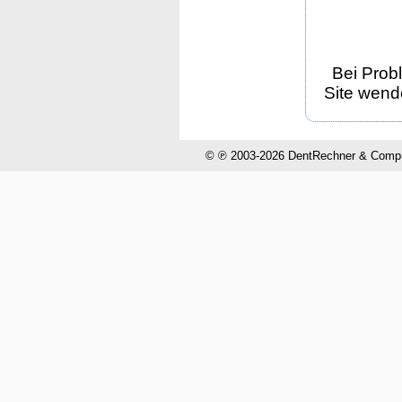
Bei Prob
Site wende
© ℗ 2003-2026 DentRechner & CompuH