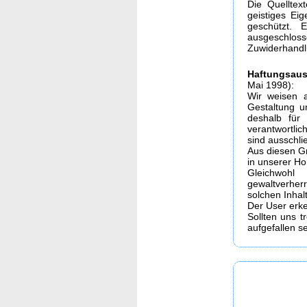
Die Quelltex
geistiges Ei
geschützt. 
ausgeschloss
Zuwiderhandl
Haftungsaus
Mai 1998):
Wir weisen a
Gestaltung u
deshalb für 
verantwortlic
sind ausschlie
Aus diesen Gr
in unserer Ho
Gleichwohl
gewaltverhe
solchen Inhal
Der User erk
Sollten uns t
aufgefallen s