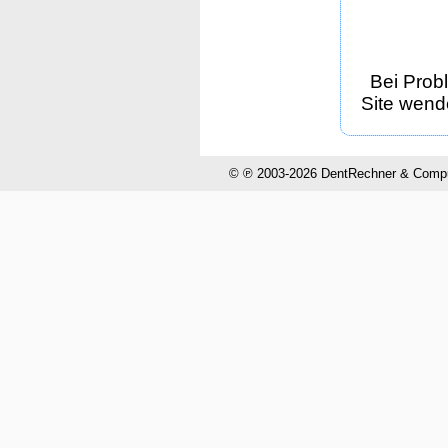
Bei Prob
Site wende
© ℗ 2003-2026 DentRechner & CompuH