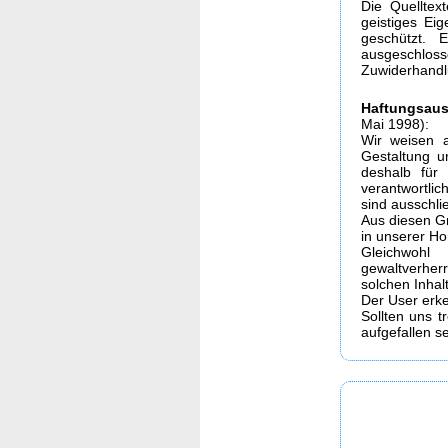
Die Quelltex
geistiges Ei
geschützt. 
ausgeschloss
Zuwiderhandl
Haftungsaus
Mai 1998):
Wir weisen a
Gestaltung u
deshalb für 
verantwortlic
sind ausschlie
Aus diesen Gr
in unserer Ho
Gleichwohl
gewaltverhe
solchen Inhal
Der User erk
Sollten uns t
aufgefallen s