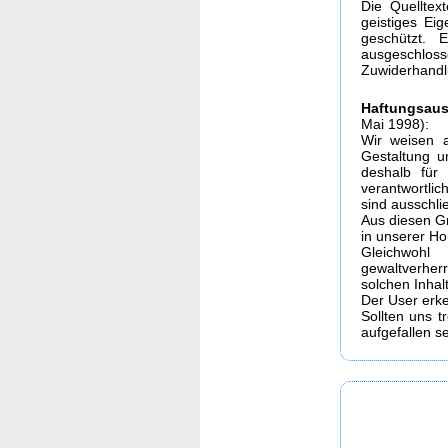
Die Quelltex
geistiges Ei
geschützt. 
ausgeschloss
Zuwiderhandl
Haftungsaus
Mai 1998):
Wir weisen a
Gestaltung u
deshalb für 
verantwortlic
sind ausschlie
Aus diesen Gr
in unserer Ho
Gleichwohl
gewaltverhe
solchen Inhal
Der User erk
Sollten uns t
aufgefallen s