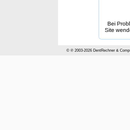
Bei Prob
Site wende
© ℗ 2003-2026 DentRechner & CompuH