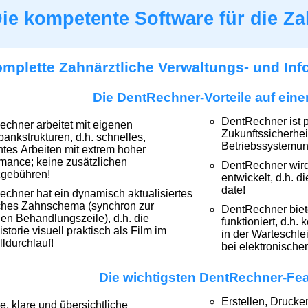
ie kompetente Software für die Za
mplette Zahnärztliche Verwaltungs- und In
Die DentRechner-Vorteile auf eine
DentRechner ist p
chner arbeitet mit eigenen
Zukunftssicherhei
ankstrukturen, d.h. schnelles,
Betriebssystemun
entes Arbeiten mit extrem hoher
mance; keine zusätzlichen
DentRechner wird 
zgebühren!
entwickelt, d.h. d
date!
chner hat ein dynamisch aktualisiertes
sches Zahnschema (synchron zur
DentRechner biete
len Behandlungszeile), d.h. die
funktioniert, d.h.
storie visuell praktisch als Film im
in der Warteschleif
ldurchlauf!
bei elektronische
Die wichtigsten DentRechner-Fea
Erstellen, Drucke
ive, klare und übersichtliche