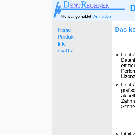
D
Nicht angemeldet:
Anmelden
Das ko
Home
Produkt
Info
my-DR
DentRe
Datenb
effizi
Perfor
Lizen
DentRe
grafi
aktuel
Zahnhi
Schnel
Intuit