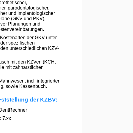
rothetischer,
her, parodontologischer,
cher und implantologischer
pläne (GKV und PKV),
ktiver Planungen und
ostenvereinbarungen.
 Kostenarten der GKV unter
der spezifischen
 den unterschiedlichen KZV-
usch mit den KZVen (KCH,
e mit zahnärztlichen
hnwesen, incl. integrierter
ng, sowie Kassenbuch.
eststellung der KZBV:
DentRechner
 7.xx