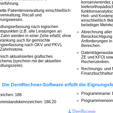
konservierender, p
erführung.
kieferorthopädisc
tte Patientenverwaltung einschließlich
funktionsanalytis
verwaltung, Recall und
Heil- und Kosten
erungswesen.
einschließlich fi
beliebiger Mehrk
dlungserfassung nach logischen
tspunkten (z.B. alle Leistungen an
Abrechnung aller
Zahn werden in einer Zeile erfaßt; ohne
Berücksichtigung 
ränkung auch für gemischte
Anforderungen in
ungserfassung nach GKV und PKV),
Bereichen.
Zahnhistorie.
Datenträgerausta
sch aktualisiertes grafisches
ZE und KFO) sowi
hema (synchron mit der aktuellen
Rechenzentren.
lungszeile).
Rechnungs- und Ma
Finanzbuchhaltu
Die DentRechner-Software erfüllt die Eignungsf
Programmname: 
zeichen: 186
Programmversion:
ammstandskennzeichen: 186.20