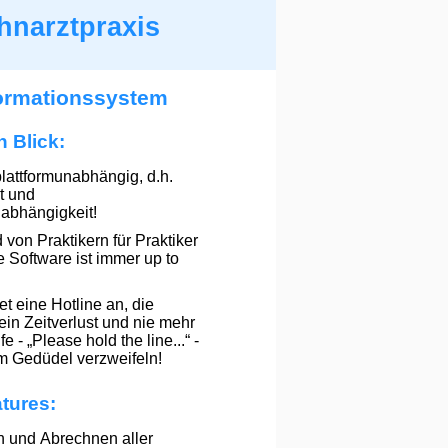
hnarztpraxis
formationssystem
n Blick:
lattformunabhängig, d.h.
t und
abhängigkeit!
von Praktikern für Praktiker
ie Software ist immer up to
t eine Hotline an, die
 kein Zeitverlust und nie mehr
e - „Please hold the line...“ -
m Gedüdel verzweifeln!
tures:
n und Abrechnen aller