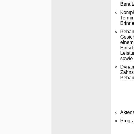
Benutz
Komple
Termin
Erinn
Behan
Gesich
einem 
Einsch
Leist
sowie 
Dynami
Zahnsc
Behand
Akten
Progr