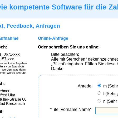
ie kompetente Software für die Za
t, Feedback, Anfragen
aufnahme
Online-Anfrage
sch:
Oder schreiben Sie uns online:
z: 0671-xxx
Bitte beachten:
0157-xxx
Alle mit Sternchen* gekennzeichnet
en wir keine Angaben
„Pflicht“eingaben. Füllen Sie diese b
diese von Spambots
Danke
n werden, was dann
hte (Werbe-)Anrufe
ch:
Anrede
m (Sehr
chner
f (Sehr 
lfred Ulm
üller-Straße 66
n (Sehr
Bad Kreuznach
*Titel Vorname Name*
l: