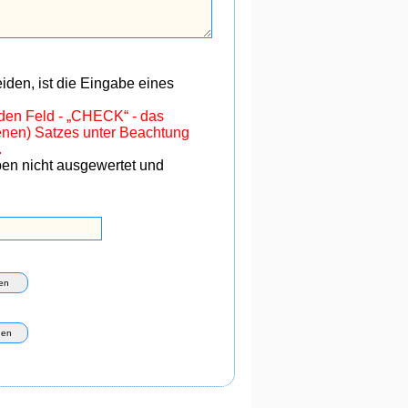
den, ist die Eingabe eines
nden Feld - „CHECK“ - das
benen) Satzes unter Beachtung
.
ben nicht ausgewertet und
en
hen