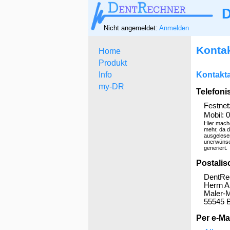
D
Nicht angemeldet:
Anmelden
Kontak
Home
Produkt
Info
Kontakt
my-DR
Telefoni
Festnet
Mobil: 
Hier mach
mehr, da 
ausgelese
unerwünsc
generiert.
Postalis
DentRe
Herrn A
Maler-M
55545 
Per e-Mai