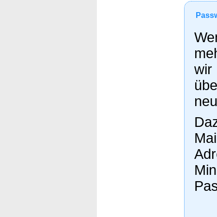
Passw
Wen
meh
wir
übe
neu
Daz
Mai
Adr
Min
Pas