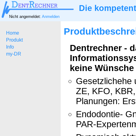
Die kompetent
Nicht angemeldet:
Anmelden
Produktbeschre
Home
Produkt
Dentrechner - 
Info
my-DR
Informationssy
keine Wünsche ü
Gesetzlichehe 
ZE, KFO, KBR, 
Planungen: Ers
Endodontie- Gn
PAR-Expertenm