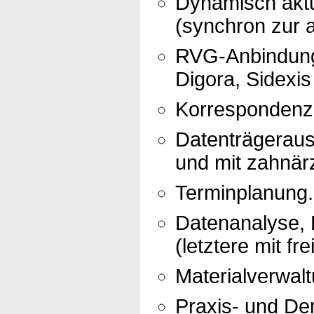
Dynamisch aktu
(synchron zur a
RVG-Anbindung 
Digora, Sidexis
Korrespondenz 
Datenträgerau
und mit zahnär
Terminplanung.
Datenanalyse, R
(letztere mit fr
Materialverwalt
Praxis- und Den