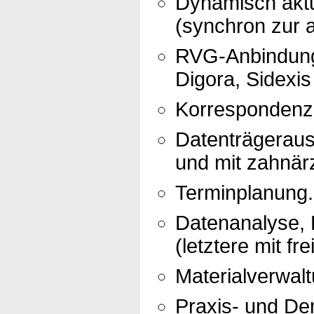
Dynamisch aktu
(synchron zur a
RVG-Anbindung 
Digora, Sidexis
Korrespondenz 
Datenträgerau
und mit zahnär
Terminplanung.
Datenanalyse, R
(letztere mit fr
Materialverwalt
Praxis- und Den