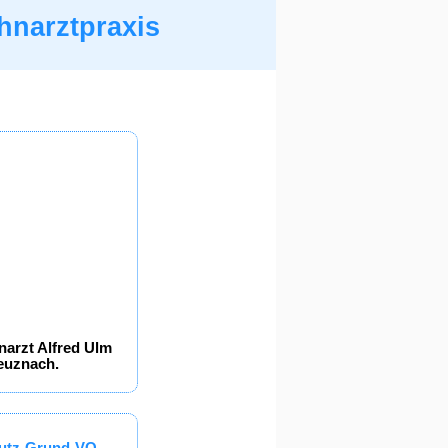
hnarztpraxis
narzt Alfred Ulm
reuznach.
chutz-Grund-VO