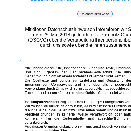
Datenschutzhinweise
Mit diesen Datenschutzhinweisen informieren wir 
dem 25. Mai 2018 geltenden Datenschutz-Gru
(DSGVO) über die Verarbeitung Ihrer personenb
durch uns sowie über die Ihnen zustehende
Alle Inhalte dieser Site, insbesondere Bilder und Texte, unterli
und sind Eigentum der DentRechner-Gesellschaft. Sie dürfe
Genehmigung nicht an einem anderen Ort veröffentlicht werden.
Die Quelltexte und Scripts zur Erstellung und Gestaltung der
Eigentum von CompuHelps und sind ebenfalls urheberrechtl
Verwendung durch Dritte wird hiermit ausdrücklich ausgeschlossen
Zuwiderhandlungen können mit einer Geldstrafe geahndet werden
Haftungsausschluss
(wg. Urteil des Hamburger Landgerichts vom
Wir weisen ausdrücklich darauf hin, dass wir keinerlei Einfluss a
die Inhalte gelinkter Seiten bzw. Unterseiten haben und deshalb f
Veröffentlichungen in keinerlei Weise verantwortlich oder ha
können. - Für die Seiteninhalte sind ausschließlich die 
verantwortlich.
Aus diesen Gründen distanzieren wir uns ausdrücklich von den In
Homepage verlinkten Sites.