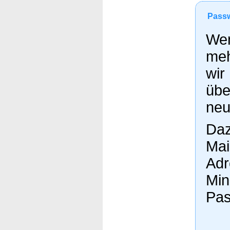
Passw
Wen
meh
wir
übe
neu
Daz
Mai
Adr
Min
Pas