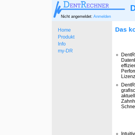
D
Nicht angemeldet:
Anmelden
Das ko
Home
Produkt
Info
my-DR
DentRe
Datenb
effizi
Perfor
Lizen
DentRe
grafi
aktuel
Zahnhi
Schnel
Intuit