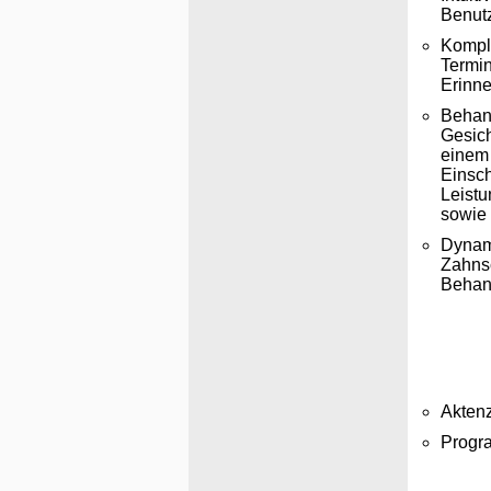
Benutz
Komple
Termin
Erinn
Behan
Gesich
einem 
Einsch
Leist
sowie 
Dynami
Zahnsc
Behand
Akten
Progr