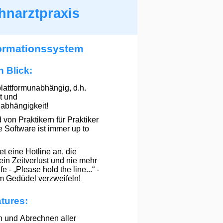
hnarztpraxis
formationssystem
n Blick:
lattformunabhängig, d.h.
t und
abhängigkeit!
von Praktikern für Praktiker
ie Software ist immer up to
t eine Hotline an, die
 kein Zeitverlust und nie mehr
e - „Please hold the line...“ -
m Gedüdel verzweifeln!
tures:
n und Abrechnen aller