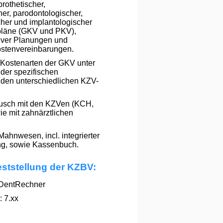
rothetischer,
her, parodontologischer,
cher und implantologischer
pläne (GKV und PKV),
ktiver Planungen und
ostenvereinbarungen.
 Kostenarten der GKV unter
der spezifischen
 den unterschiedlichen KZV-
usch mit den KZVen (KCH,
e mit zahnärztlichen
hnwesen, incl. integrierter
ng, sowie Kassenbuch.
eststellung der KZBV:
DentRechner
 7.xx