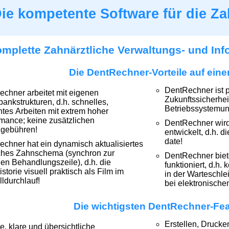
ie kompetente Software für die Za
mplette Zahnärztliche Verwaltungs- und In
Die DentRechner-Vorteile auf eine
DentRechner ist p
chner arbeitet mit eigenen
Zukunftssicherhei
ankstrukturen, d.h. schnelles,
Betriebssystemun
entes Arbeiten mit extrem hoher
mance; keine zusätzlichen
DentRechner wird 
zgebühren!
entwickelt, d.h. d
date!
chner hat ein dynamisch aktualisiertes
sches Zahnschema (synchron zur
DentRechner biete
len Behandlungszeile), d.h. die
funktioniert, d.h.
storie visuell praktisch als Film im
in der Warteschleif
ldurchlauf!
bei elektronische
Die wichtigsten DentRechner-Fea
Erstellen, Drucke
ive, klare und übersichtliche