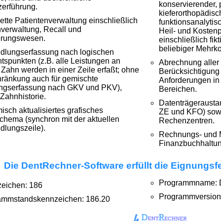
konservierender, p
erführung.
kieferorthopädisc
tte Patientenverwaltung einschließlich
funktionsanalytis
verwaltung, Recall und
Heil- und Kosten
erungswesen.
einschließlich fi
beliebiger Mehrk
dlungserfassung nach logischen
tspunkten (z.B. alle Leistungen an
Abrechnung aller
Zahn werden in einer Zeile erfaßt; ohne
Berücksichtigung 
ränkung auch für gemischte
Anforderungen in
ungserfassung nach GKV und PKV),
Bereichen.
Zahnhistorie.
Datenträgerausta
sch aktualisiertes grafisches
ZE und KFO) sowi
hema (synchron mit der aktuellen
Rechenzentren.
lungszeile).
Rechnungs- und Ma
Finanzbuchhaltu
Die DentRechner-Software erfüllt die Eignungsf
Programmname: 
zeichen: 186
Programmversion:
ammstandskennzeichen: 186.20