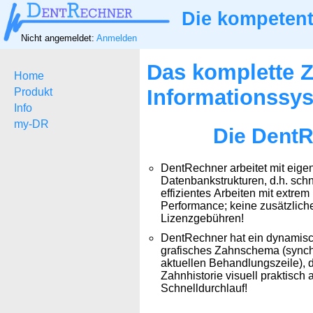
Die kompetent
Nicht angemeldet:
Anmelden
Das komplette Z
Home
Informationssy
Produkt
Info
my-DR
Die DentR
DentRechner arbeitet mit eige
Datenbankstrukturen, d.h. schn
effizientes Arbeiten mit extrem
Performance; keine zusätzlich
Lizenzgebühren!
DentRechner hat ein dynamisch
grafisches Zahnschema (synch
aktuellen Behandlungszeile), d
Zahnhistorie visuell praktisch 
Schnelldurchlauf!