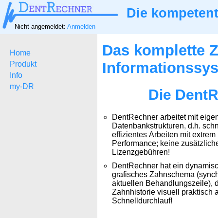
Die kompetent
Nicht angemeldet:
Anmelden
Das komplette Z
Home
Informationssy
Produkt
Info
my-DR
Die DentR
DentRechner arbeitet mit eige
Datenbankstrukturen, d.h. schn
effizientes Arbeiten mit extrem
Performance; keine zusätzlich
Lizenzgebühren!
DentRechner hat ein dynamisch
grafisches Zahnschema (synch
aktuellen Behandlungszeile), d
Zahnhistorie visuell praktisch 
Schnelldurchlauf!